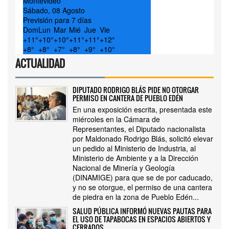
Montevideo
Sábado, 08 Agosto
Previsión para 7 días
Dom
Lun
Mar
Mié
Jue
Vie
+
11°
+
10°
+
10°
+
11°
+
11°
+
12°
+
8°
+
8°
+
7°
+
8°
+
9°
+
10°
ACTUALIDAD
DIPUTADO RODRIGO BLÁS PIDE NO OTORGAR
PERMISO EN CANTERA DE PUEBLO EDÉN
En una exposición escrita, presentada este
miércoles en la Cámara de
Representantes, el Diputado nacionalista
por Maldonado Rodrigo Blás, solicitó elevar
un pedido al Ministerio de Industria, al
Ministerio de Ambiente y a la Dirección
Nacional de Minería y Geología
(DINAMIGE) para que se de por caducado,
y no se otorgue, el permiso de una cantera
de piedra en la zona de Pueblo Edén...
SALUD PÚBLICA INFORMÓ NUEVAS PAUTAS PARA
EL USO DE TAPABOCAS EN ESPACIOS ABIERTOS Y
CERRADOS