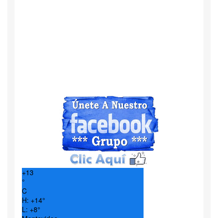
+
13
°
C
H:
+
14°
L:
+
8°