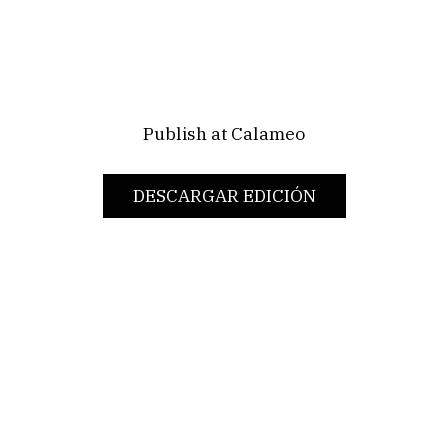
EX
INTENDENTE
DE
MONTEVIDEO
CHRISTIAN
Publish at Calameo
DI
CANDIA
DESCARGAR EDICIÓN
DIPUTADO
EDUARDO
LUST
BERNARDO
WOLLOCH