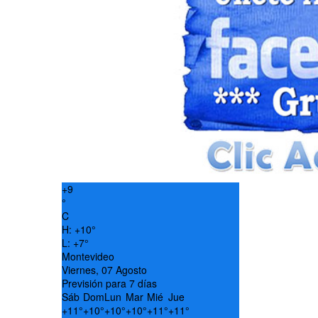
+
9
°
C
H:
+
10°
L:
+
7°
Montevideo
Viernes, 07 Agosto
Previsión para 7 días
Sáb
Dom
Lun
Mar
Mié
Jue
+
11°
+
10°
+
10°
+
10°
+
11°
+
11°