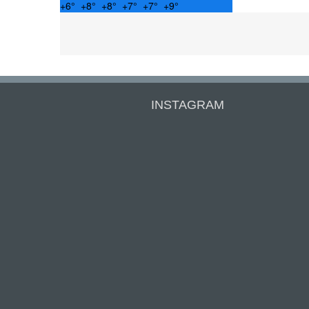
+
6°
+
8°
+
8°
+
7°
+
7°
+
9°
INSTAGRAM