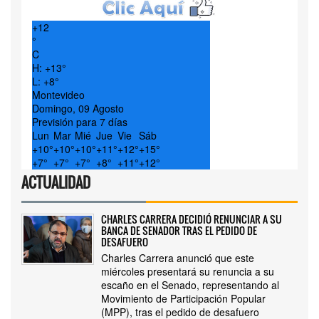
+
12
°
C
H:
+
13°
L:
+
8°
Montevideo
Domingo, 09 Agosto
Previsión para 7 días
Lun
Mar
Mié
Jue
Vie
Sáb
+
10°
+
10°
+
10°
+
11°
+
12°
+
15°
+
7°
+
7°
+
7°
+
8°
+
11°
+
12°
ACTUALIDAD
CHARLES CARRERA DECIDIÓ RENUNCIAR A SU
BANCA DE SENADOR TRAS EL PEDIDO DE
DESAFUERO
Charles Carrera anunció que este
miércoles presentará su renuncia a su
escaño en el Senado, representando al
Movimiento de Participación Popular
(MPP), tras el pedido de desafuero