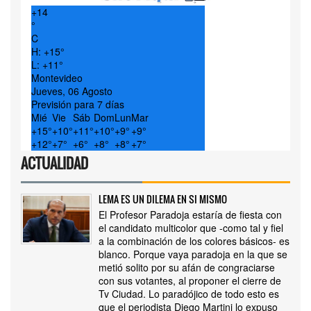
+
14
°
C
H:
+
15°
L:
+
11°
Montevideo
Jueves, 06 Agosto
Previsión para 7 días
Mié
Vie
Sáb
Dom
Lun
Mar
+
15°
+
10°
+
11°
+
10°
+
9°
+
9°
+
12°
+
7°
+
6°
+
8°
+
8°
+
7°
ACTUALIDAD
LEMA ES UN DILEMA EN SI MISMO
El Profesor Paradoja estaría de fiesta con
el candidato multicolor que -como tal y fiel
a la combinación de los colores básicos- es
blanco. Porque vaya paradoja en la que se
metió solito por su afán de congraciarse
con sus votantes, al proponer el cierre de
Tv Ciudad. Lo paradójico de todo esto es
que el periodista Diego Martini lo expuso