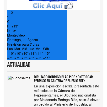
+
12
°
C
H:
+
13°
L:
+
9°
Montevideo
Domingo, 09 Agosto
Previsión para 7 días
Lun
Mar
Mié
Jue
Vie
Sáb
+
10°
+
10°
+
10°
+
11°
+
14°
+
15°
+
7°
+
7°
+
7°
+
8°
+
9°
+
11°
ACTUALIDAD
DIPUTADO RODRIGO BLÁS PIDE NO OTORGAR
PERMISO EN CANTERA DE PUEBLO EDÉN
En una exposición escrita, presentada este
miércoles en la Cámara de
Representantes, el Diputado nacionalista
por Maldonado Rodrigo Blás, solicitó elevar
un pedido al Ministerio de Industria, al