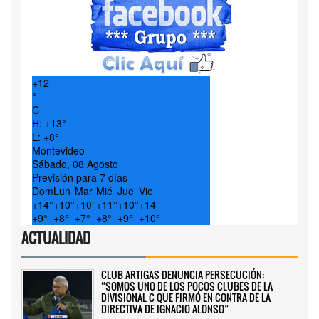
+
12
°
C
H:
+
13°
L:
+
8°
Montevideo
Sábado, 08 Agosto
Previsión para 7 días
Dom
Lun
Mar
Mié
Jue
Vie
+
14°
+
10°
+
10°
+
11°
+
10°
+
14°
+
9°
+
8°
+
7°
+
8°
+
9°
+
10°
ACTUALIDAD
CLUB ARTIGAS DENUNCIA PERSECUCIÓN:
“SOMOS UNO DE LOS POCOS CLUBES DE LA
DIVISIONAL C QUE FIRMÓ EN CONTRA DE LA
DIRECTIVA DE IGNACIO ALONSO”