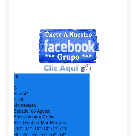
+
9
°
C
H:
+
14°
L:
+
9°
Montevideo
Sábado, 08 Agosto
Previsión para 7 días
Vie
Dom
Lun
Mar
Mié
Jue
+
12°
+
11°
+
10°
+
10°
+
11°
+
11°
+
8°
+
8°
+
8°
+
7°
+
8°
+
9°