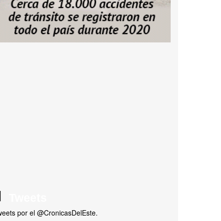
Tweets
eets por el @CronicasDelEste.