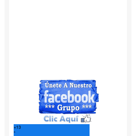
+
13
°