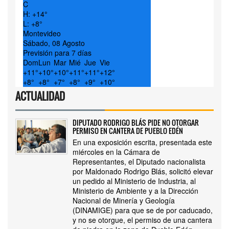
C
H:
+
14°
L:
+
8°
Montevideo
Sábado, 08 Agosto
Previsión para 7 días
Dom
Lun
Mar
Mié
Jue
Vie
+
11°
+
10°
+
10°
+
11°
+
11°
+
12°
+
8°
+
8°
+
7°
+
8°
+
9°
+
10°
ACTUALIDAD
DIPUTADO RODRIGO BLÁS PIDE NO OTORGAR
PERMISO EN CANTERA DE PUEBLO EDÉN
En una exposición escrita, presentada este
miércoles en la Cámara de
Representantes, el Diputado nacionalista
por Maldonado Rodrigo Blás, solicitó elevar
un pedido al Ministerio de Industria, al
Ministerio de Ambiente y a la Dirección
Nacional de Minería y Geología
(DINAMIGE) para que se de por caducado,
y no se otorgue, el permiso de una cantera