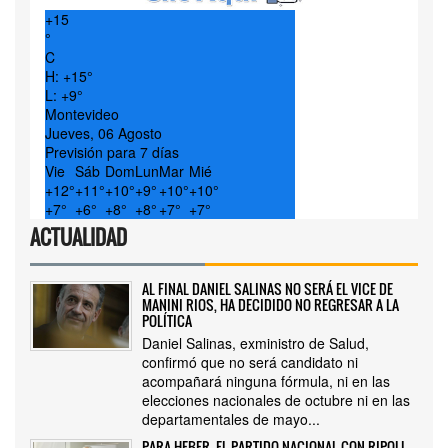
+
15
°
C
H:
+
15°
L:
+
9°
Montevideo
Jueves, 06 Agosto
Previsión para 7 días
Vie
Sáb
Dom
Lun
Mar
Mié
+
12°
+
11°
+
10°
+
9°
+
10°
+
10°
+
7°
+
6°
+
8°
+
8°
+
7°
+
7°
ACTUALIDAD
AL FINAL DANIEL SALINAS NO SERÁ EL VICE DE
MANINI RIOS, HA DECIDIDO NO REGRESAR A LA
POLÍTICA
Daniel Salinas, exministro de Salud,
confirmó que no será candidato ni
acompañará ninguna fórmula, ni en las
elecciones nacionales de octubre ni en las
departamentales de mayo...
PARA HEBER, EL PARTIDO NACIONAL CON RIPOLL