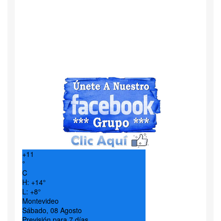
+
11
°
C
H:
+
14°
L:
+
8°
Montevideo
Sábado, 08 Agosto
Previsión para 7 días