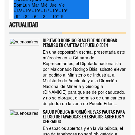
Dom
Lun
Mar
Mié
Jue
Vie
+
13°
+
10°
+
10°
+
11°
+
10°
+
10°
+
9°
+
8°
+
6°
+
8°
+
10°
+
9°
ACTUALIDAD
DIPUTADO RODRIGO BLÁS PIDE NO OTORGAR
PERMISO EN CANTERA DE PUEBLO EDÉN
En una exposición escrita, presentada este
miércoles en la Cámara de
Representantes, el Diputado nacionalista
por Maldonado Rodrigo Blás, solicitó elevar
un pedido al Ministerio de Industria, al
Ministerio de Ambiente y a la Dirección
Nacional de Minería y Geología
(DINAMIGE) para que se de por caducado,
y no se otorgue, el permiso de una cantera
de piedra en la zona de Pueblo Edén...
SALUD PÚBLICA INFORMÓ NUEVAS PAUTAS PARA
EL USO DE TAPABOCAS EN ESPACIOS ABIERTOS Y
CERRADOS
En espacios abiertos y en la vía púbica, el
uso de tapabocas no será obligatorio a