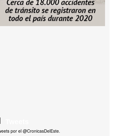
Tweets
eets por el @CronicasDelEste.