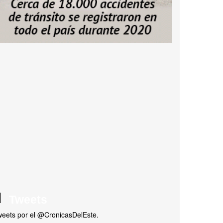
Tweets
eets por el @CronicasDelEste.