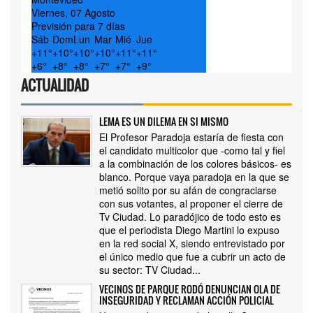
Viernes, 07 Agosto
Previsión para 7 días
Sáb
Dom
Lun
Mar
Mié
Jue
+
11°
+
10°
+
10°
+
10°
+
11°
+
11°
+
6°
+
8°
+
8°
+
7°
+
7°
+
9°
ACTUALIDAD
LEMA ES UN DILEMA EN SI MISMO
El Profesor Paradoja estaría de fiesta con
el candidato multicolor que -como tal y fiel
a la combinación de los colores básicos- es
blanco. Porque vaya paradoja en la que se
metió solito por su afán de congraciarse
con sus votantes, al proponer el cierre de
Tv Ciudad. Lo paradójico de todo esto es
que el periodista Diego Martini lo expuso
en la red social X, siendo entrevistado por
el único medio que fue a cubrir un acto de
su sector: TV Ciudad...
VECINOS DE PARQUE RODÓ DENUNCIAN OLA DE
INSEGURIDAD Y RECLAMAN ACCIÓN POLICIAL