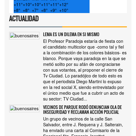
+
11°
+
10°
+
10°
+
11°
+
11°
+
12°
+
8°
+
8°
+
7°
+
8°
+
9°
+
10°
ACTUALIDAD
LEMA ES UN DILEMA EN SI MISMO
El Profesor Paradoja estaría de fiesta con
el candidato multicolor que -como tal y fiel
a la combinación de los colores básicos- es
blanco. Porque vaya paradoja en la que se
metió solito por su afán de congraciarse
con sus votantes, al proponer el cierre de
Tv Ciudad. Lo paradójico de todo esto es
que el periodista Diego Martini lo expuso
en la red social X, siendo entrevistado por
el único medio que fue a cubrir un acto de
su sector: TV Ciudad...
VECINOS DE PARQUE RODÓ DENUNCIAN OLA DE
INSEGURIDAD Y RECLAMAN ACCIÓN POLICIAL
Un grupo de vecinos de la calle San
Salvador, entre J. Requena y J. Salterain,
ha enviado una carta al Comisario de la