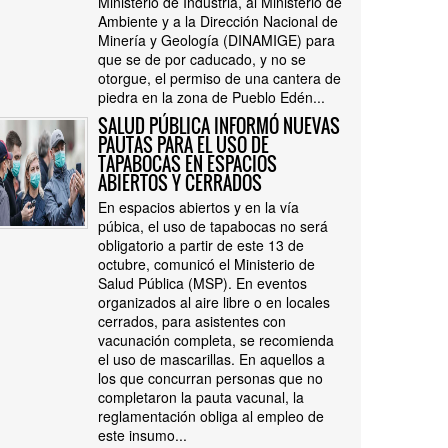
Ministerio de Industria, al Ministerio de
Ambiente y a la Dirección Nacional de
Minería y Geología (DINAMIGE) para
que se de por caducado, y no se
otorgue, el permiso de una cantera de
piedra en la zona de Pueblo Edén...
SALUD PÚBLICA INFORMÓ NUEVAS
PAUTAS PARA EL USO DE
TAPABOCAS EN ESPACIOS
ABIERTOS Y CERRADOS
En espacios abiertos y en la vía
púbica, el uso de tapabocas no será
obligatorio a partir de este 13 de
octubre, comunicó el Ministerio de
Salud Pública (MSP). En eventos
organizados al aire libre o en locales
cerrados, para asistentes con
vacunación completa, se recomienda
el uso de mascarillas. En aquellos a
los que concurran personas que no
completaron la pauta vacunal, la
reglamentación obliga al empleo de
este insumo...