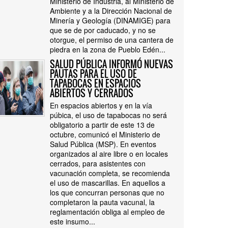
Ministerio de Industria, al Ministerio de
Ambiente y a la Dirección Nacional de
Minería y Geología (DINAMIGE) para
que se de por caducado, y no se
otorgue, el permiso de una cantera de
piedra en la zona de Pueblo Edén...
SALUD PÚBLICA INFORMÓ NUEVAS
PAUTAS PARA EL USO DE
TAPABOCAS EN ESPACIOS
ABIERTOS Y CERRADOS
En espacios abiertos y en la vía
púbica, el uso de tapabocas no será
obligatorio a partir de este 13 de
octubre, comunicó el Ministerio de
Salud Pública (MSP). En eventos
organizados al aire libre o en locales
cerrados, para asistentes con
vacunación completa, se recomienda
el uso de mascarillas. En aquellos a
los que concurran personas que no
completaron la pauta vacunal, la
reglamentación obliga al empleo de
este insumo...