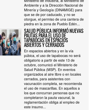
Ministerio de Industria, al Ministerio de
Ambiente y a la Dirección Nacional de
Minería y Geología (DINAMIGE) para
que se de por caducado, y no se
otorgue, el permiso de una cantera de
piedra en la zona de Pueblo Edén...
SALUD PÚBLICA INFORMÓ NUEVAS
PAUTAS PARA EL USO DE
TAPABOCAS EN ESPACIOS
ABIERTOS Y CERRADOS
En espacios abiertos y en la vía
púbica, el uso de tapabocas no será
obligatorio a partir de este 13 de
octubre, comunicó el Ministerio de
Salud Pública (MSP). En eventos
organizados al aire libre o en locales
cerrados, para asistentes con
vacunación completa, se recomienda
el uso de mascarillas. En aquellos a
los que concurran personas que no
completaron la pauta vacunal, la
reglamentación obliga al empleo de
este insumo...