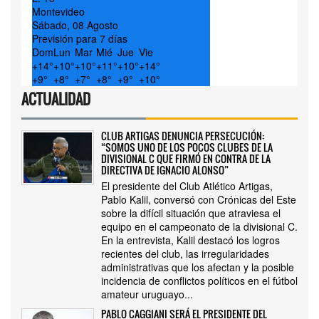
Montevideo
Sábado, 08 Agosto
Previsión para 7 días
Dom
Lun
Mar
Mié
Jue
Vie
+
14°
+
10°
+
10°
+
11°
+
10°
+
14°
+
9°
+
8°
+
7°
+
8°
+
9°
+
10°
ACTUALIDAD
CLUB ARTIGAS DENUNCIA PERSECUCIÓN:
“SOMOS UNO DE LOS POCOS CLUBES DE LA
DIVISIONAL C QUE FIRMÓ EN CONTRA DE LA
DIRECTIVA DE IGNACIO ALONSO”
El presidente del Club Atlético Artigas,
Pablo Kalil, conversó con Crónicas del Este
sobre la difícil situación que atraviesa el
equipo en el campeonato de la divisional C.
En la entrevista, Kalil destacó los logros
recientes del club, las irregularidades
administrativas que los afectan y la posible
incidencia de conflictos políticos en el fútbol
amateur uruguayo...
PABLO CAGGIANI SERÁ EL PRESIDENTE DEL