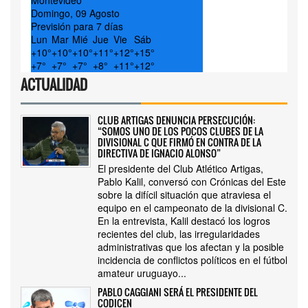
Montevideo
Domingo, 09 Agosto
Previsión para 7 días
Lun
Mar
Mié
Jue
Vie
Sáb
+
10°
+
10°
+
10°
+
11°
+
12°
+
15°
+
7°
+
7°
+
7°
+
8°
+
11°
+
12°
ACTUALIDAD
CLUB ARTIGAS DENUNCIA PERSECUCIÓN:
“SOMOS UNO DE LOS POCOS CLUBES DE LA
DIVISIONAL C QUE FIRMÓ EN CONTRA DE LA
DIRECTIVA DE IGNACIO ALONSO”
El presidente del Club Atlético Artigas,
Pablo Kalil, conversó con Crónicas del Este
sobre la difícil situación que atraviesa el
equipo en el campeonato de la divisional C.
En la entrevista, Kalil destacó los logros
recientes del club, las irregularidades
administrativas que los afectan y la posible
incidencia de conflictos políticos en el fútbol
amateur uruguayo...
PABLO CAGGIANI SERÁ EL PRESIDENTE DEL
CODICEN