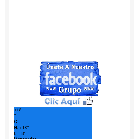
+
12
°
C
H:
+
13°
L:
+
8°