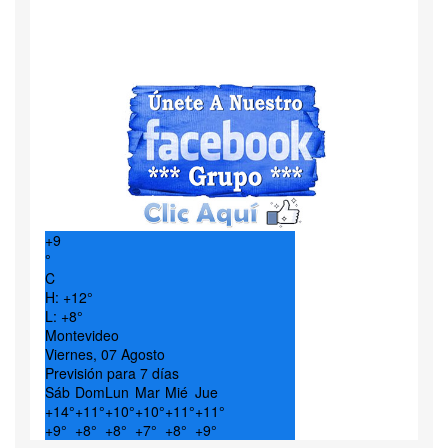
+
9
°
C
H:
+
12°
L:
+
8°
Montevideo
Viernes, 07 Agosto
Previsión para 7 días
Sáb
Dom
Lun
Mar
Mié
Jue
+
14°
+
11°
+
10°
+
10°
+
11°
+
11°
+
9°
+
8°
+
8°
+
7°
+
8°
+
9°