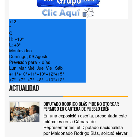
+
13
°
C
H:
+
13°
L:
+
8°
Montevideo
Domingo, 09 Agosto
Previsión para 7 días
Lun
Mar
Mié
Jue
Vie
Sáb
+
11°
+
10°
+
11°
+
10°
+
12°
+
15°
+
7°
+
7°
+
7°
+
8°
+
10°
+
12°
ACTUALIDAD
DIPUTADO RODRIGO BLÁS PIDE NO OTORGAR
PERMISO EN CANTERA DE PUEBLO EDÉN
En una exposición escrita, presentada este
miércoles en la Cámara de
Representantes, el Diputado nacionalista
por Maldonado Rodrigo Blás, solicitó elevar