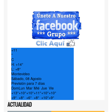
+
11
°
C
H:
+
14°
L:
+
8°
Montevideo
Sábado, 08 Agosto
Previsión para 7 días
Dom
Lun
Mar
Mié
Jue
Vie
+
13°
+
10°
+
10°
+
11°
+
10°
+
10°
+
9°
+
8°
+
6°
+
8°
+
10°
+
9°
ACTUALIDAD