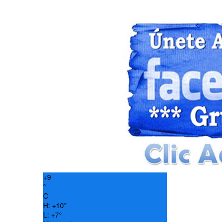
+
9
°
C
H:
+
10°
L:
+
7°