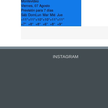
Montevideo
Viernes, 07 Agosto
Previsión para 7 días
Sáb
Dom
Lun
Mar
Mié
Jue
+
11°
+
11°
+
10°
+
10°
+
11°
+
11°
+
7°
+
8°
+
8°
+
6°
+
8°
+
9°
INSTAGRAM