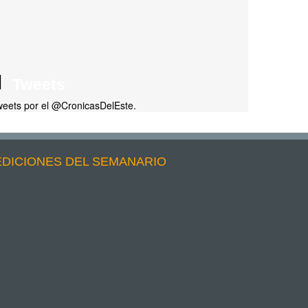
Tweets
eets por el @CronicasDelEste.
EDICIONES DEL SEMANARIO