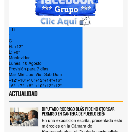
+
11
°
C
H:
+
12°
L:
+
8°
Montevideo
Lunes, 10 Agosto
Previsión para 7 días
Mar
Mié
Jue
Vie
Sáb
Dom
+
12°
+
10°
+
10°
+
12°
+
14°
+
16°
+
6°
+
7°
+
8°
+
10°
+
12°
+
12°
ACTUALIDAD
DIPUTADO RODRIGO BLÁS PIDE NO OTORGAR
PERMISO EN CANTERA DE PUEBLO EDÉN
En una exposición escrita, presentada este
miércoles en la Cámara de
Representantes, el Diputado nacionalista