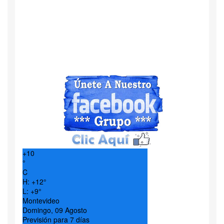
+
10
°
C
H:
+
12°
L:
+
9°
Montevideo
Domingo, 09 Agosto
Previsión para 7 días