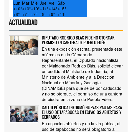
Lun
Mar
Mié
Jue
Vie
Sáb
+
10°
+
10°
+
10°
+
11°
+
14°
+
15°
+
8°
+
7°
+
7°
+
8°
+
9°
+
11°
ACTUALIDAD
DIPUTADO RODRIGO BLÁS PIDE NO OTORGAR
PERMISO EN CANTERA DE PUEBLO EDÉN
En una exposición escrita, presentada este
miércoles en la Cámara de
Representantes, el Diputado nacionalista
por Maldonado Rodrigo Blás, solicitó elevar
un pedido al Ministerio de Industria, al
Ministerio de Ambiente y a la Dirección
Nacional de Minería y Geología
(DINAMIGE) para que se de por caducado,
y no se otorgue, el permiso de una cantera
de piedra en la zona de Pueblo Edén...
SALUD PÚBLICA INFORMÓ NUEVAS PAUTAS PARA
EL USO DE TAPABOCAS EN ESPACIOS ABIERTOS Y
CERRADOS
En espacios abiertos y en la vía púbica, el
uso de tapabocas no será obligatorio a