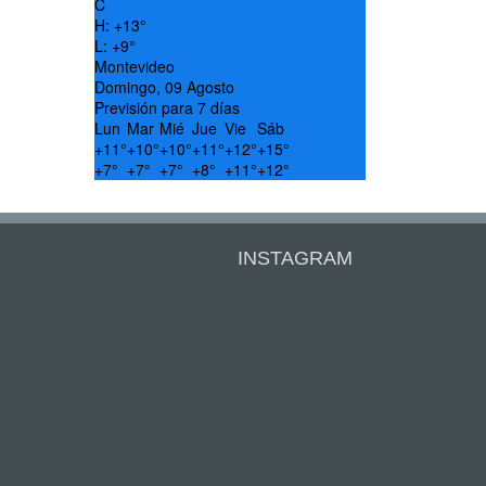
C
H:
+
13°
L:
+
9°
Montevideo
Domingo, 09 Agosto
Previsión para 7 días
Lun
Mar
Mié
Jue
Vie
Sáb
+
11°
+
10°
+
10°
+
11°
+
12°
+
15°
+
7°
+
7°
+
7°
+
8°
+
11°
+
12°
INSTAGRAM