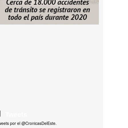
Tweets
eets por el @CronicasDelEste.