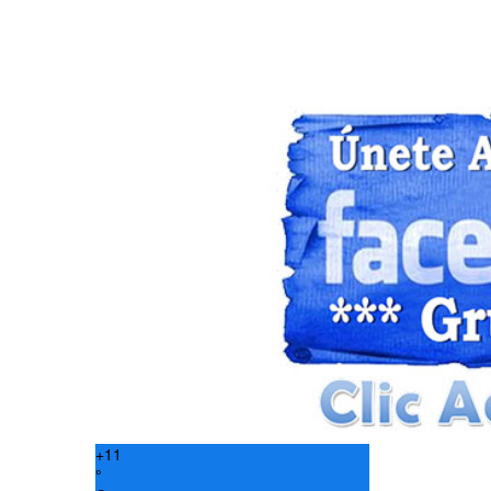
+
11
°