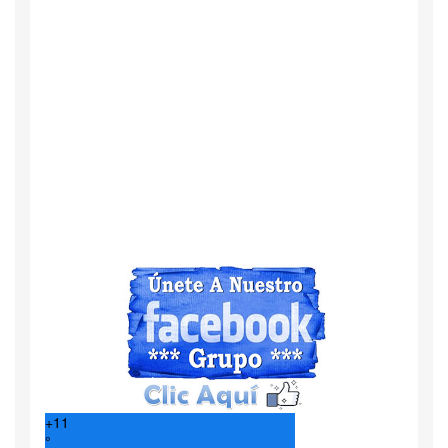
+
11
°