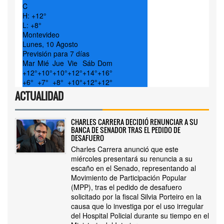
C
H:
+
12°
L:
+
8°
Montevideo
Lunes, 10 Agosto
Previsión para 7 días
Mar
Mié
Jue
Vie
Sáb
Dom
+
12°
+
10°
+
10°
+
12°
+
14°
+
16°
+
6°
+
7°
+
8°
+
10°
+
12°
+
12°
ACTUALIDAD
CHARLES CARRERA DECIDIÓ RENUNCIAR A SU
BANCA DE SENADOR TRAS EL PEDIDO DE
DESAFUERO
Charles Carrera anunció que este
miércoles presentará su renuncia a su
escaño en el Senado, representando al
Movimiento de Participación Popular
(MPP), tras el pedido de desafuero
solicitado por la fiscal Silvia Porteiro en la
causa que lo investiga por el uso irregular
del Hospital Policial durante su tiempo en el