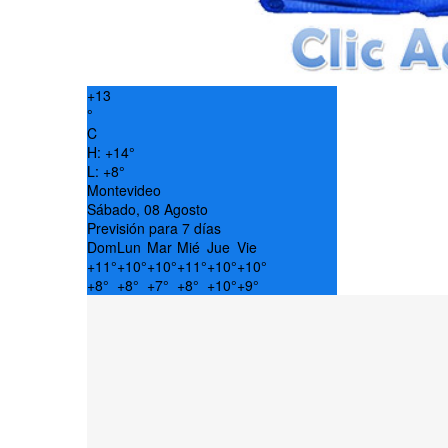
+
13
°
C
H:
+
14°
L:
+
8°
Montevideo
Sábado, 08 Agosto
Previsión para 7 días
Dom
Lun
Mar
Mié
Jue
Vie
+
11°
+
10°
+
10°
+
11°
+
10°
+
10°
+
8°
+
8°
+
7°
+
8°
+
10°
+
9°