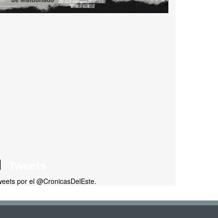
Tweets
eets por el @CronicasDelEste.