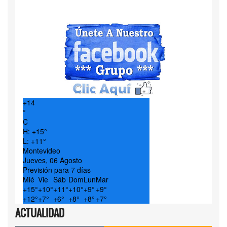
+
14
°
C
H:
+
15°
L:
+
11°
Montevideo
Jueves, 06 Agosto
Previsión para 7 días
Mié
Vie
Sáb
Dom
Lun
Mar
+
15°
+
10°
+
11°
+
10°
+
9°
+
9°
+
12°
+
7°
+
6°
+
8°
+
8°
+
7°
ACTUALIDAD