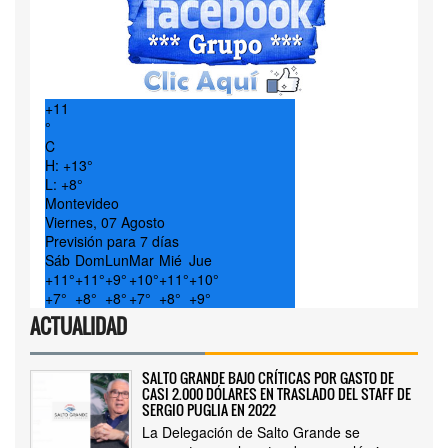
+
11
°
C
H:
+
13°
L:
+
8°
Montevideo
Viernes, 07 Agosto
Previsión para 7 días
Sáb
Dom
Lun
Mar
Mié
Jue
+
11°
+
11°
+
9°
+
10°
+
11°
+
10°
+
7°
+
8°
+
8°
+
7°
+
8°
+
9°
ACTUALIDAD
SALTO GRANDE BAJO CRÍTICAS POR GASTO DE
CASI 2.000 DÓLARES EN TRASLADO DEL STAFF DE
SERGIO PUGLIA EN 2022
La Delegación de Salto Grande se