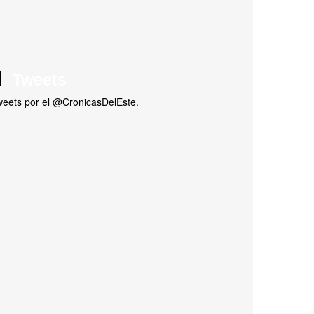
Tweets
eets por el @CronicasDelEste.