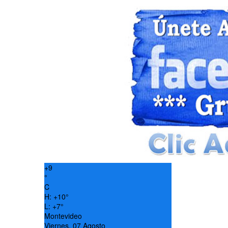
+
9
°
C
H:
+
10°
L:
+
7°
Montevideo
Viernes, 07 Agosto