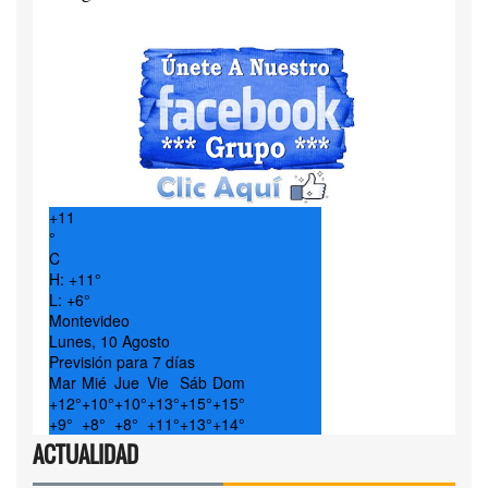
+
11
°
C
H:
+
11°
L:
+
6°
Montevideo
Lunes, 10 Agosto
Previsión para 7 días
Mar
Mié
Jue
Vie
Sáb
Dom
+
12°
+
10°
+
10°
+
13°
+
15°
+
15°
+
9°
+
8°
+
8°
+
11°
+
13°
+
14°
ACTUALIDAD