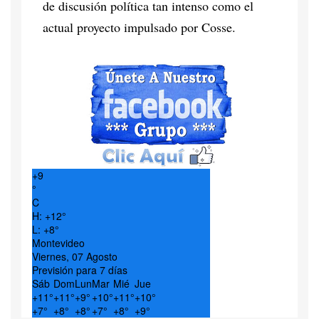
de discusión política tan intenso como el
actual proyecto impulsado por Cosse.
+
9
°
C
H:
+
12°
L:
+
8°
Montevideo
Viernes, 07 Agosto
Previsión para 7 días
Sáb
Dom
Lun
Mar
Mié
Jue
+
11°
+
11°
+
9°
+
10°
+
11°
+
10°
+
7°
+
8°
+
8°
+
7°
+
8°
+
9°