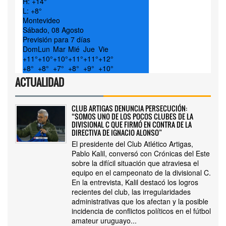
H:
+
14°
L:
+
8°
Montevideo
Sábado, 08 Agosto
Previsión para 7 días
Dom
Lun
Mar
Mié
Jue
Vie
+
11°
+
10°
+
10°
+
11°
+
11°
+
12°
+
8°
+
8°
+
7°
+
8°
+
9°
+
10°
ACTUALIDAD
CLUB ARTIGAS DENUNCIA PERSECUCIÓN:
“SOMOS UNO DE LOS POCOS CLUBES DE LA
DIVISIONAL C QUE FIRMÓ EN CONTRA DE LA
DIRECTIVA DE IGNACIO ALONSO”
El presidente del Club Atlético Artigas,
Pablo Kalil, conversó con Crónicas del Este
sobre la difícil situación que atraviesa el
equipo en el campeonato de la divisional C.
En la entrevista, Kalil destacó los logros
recientes del club, las irregularidades
administrativas que los afectan y la posible
incidencia de conflictos políticos en el fútbol
amateur uruguayo...