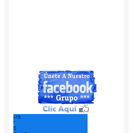
+
13
°
C