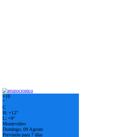
+
10
°
C
H:
+
12°
L:
+
9°
Montevideo
Domingo, 09 Agosto
Previsión para 7 días