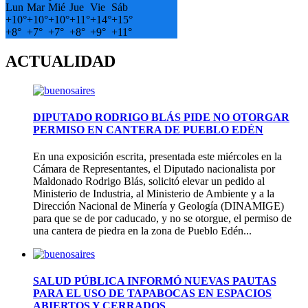
Lun
Mar
Mié
Jue
Vie
Sáb
+
10°
+
10°
+
10°
+
11°
+
14°
+
15°
+
8°
+
7°
+
7°
+
8°
+
9°
+
11°
ACTUALIDAD
DIPUTADO RODRIGO BLÁS PIDE NO OTORGAR
PERMISO EN CANTERA DE PUEBLO EDÉN
En una exposición escrita, presentada este miércoles en la
Cámara de Representantes, el Diputado nacionalista por
Maldonado Rodrigo Blás, solicitó elevar un pedido al
Ministerio de Industria, al Ministerio de Ambiente y a la
Dirección Nacional de Minería y Geología (DINAMIGE)
para que se de por caducado, y no se otorgue, el permiso de
una cantera de piedra en la zona de Pueblo Edén...
SALUD PÚBLICA INFORMÓ NUEVAS PAUTAS
PARA EL USO DE TAPABOCAS EN ESPACIOS
ABIERTOS Y CERRADOS