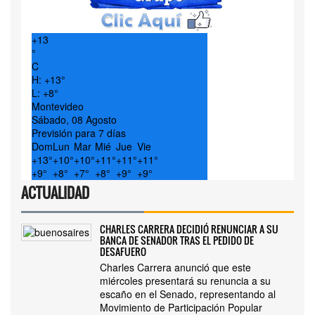
+
13
°
C
H:
+
13°
L:
+
8°
Montevideo
Sábado, 08 Agosto
Previsión para 7 días
Dom
Lun
Mar
Mié
Jue
Vie
+
13°
+
10°
+
10°
+
11°
+
11°
+
11°
+
9°
+
8°
+
7°
+
8°
+
9°
+
9°
ACTUALIDAD
CHARLES CARRERA DECIDIÓ RENUNCIAR A SU
BANCA DE SENADOR TRAS EL PEDIDO DE
DESAFUERO
Charles Carrera anunció que este
miércoles presentará su renuncia a su
escaño en el Senado, representando al
Movimiento de Participación Popular