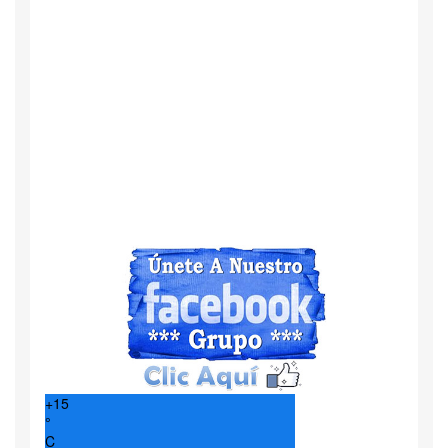
+
15
°
C