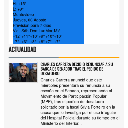
H:
+
15°
L:
+
9°
Montevideo
Jueves, 06 Agosto
Previsión para 7 días
Vie
Sáb
Dom
Lun
Mar
Mié
+
12°
+
11°
+
10°
+
9°
+
10°
+
10°
+
7°
+
6°
+
8°
+
8°
+
7°
+
7°
ACTUALIDAD
CHARLES CARRERA DECIDIÓ RENUNCIAR A SU
BANCA DE SENADOR TRAS EL PEDIDO DE
DESAFUERO
Charles Carrera anunció que este
miércoles presentará su renuncia a su
escaño en el Senado, representando al
Movimiento de Participación Popular
(MPP), tras el pedido de desafuero
solicitado por la fiscal Silvia Porteiro en la
causa que lo investiga por el uso irregular
del Hospital Policial durante su tiempo en el
Ministerio del Interior...