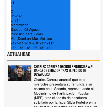
+
9
°
C
H:
+
14°
L:
+
9°
Montevideo
Sábado, 08 Agosto
Previsión para 7 días
Vie
Dom
Lun
Mar
Mié
Jue
+
12°
+
11°
+
10°
+
10°
+
11°
+
11°
+
8°
+
8°
+
8°
+
7°
+
8°
+
9°
ACTUALIDAD
CHARLES CARRERA DECIDIÓ RENUNCIAR A SU
BANCA DE SENADOR TRAS EL PEDIDO DE
DESAFUERO
Charles Carrera anunció que este
miércoles presentará su renuncia a su
escaño en el Senado, representando al
Movimiento de Participación Popular
(MPP), tras el pedido de desafuero
solicitado por la fiscal Silvia Porteiro en la
causa que lo investiga por el uso irregular