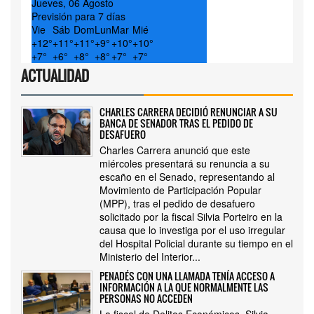
Jueves, 06 Agosto
Previsión para 7 días
Vie
Sáb
Dom
Lun
Mar
Mié
+
12°
+
11°
+
11°
+
9°
+
10°
+
10°
+
7°
+
6°
+
8°
+
8°
+
7°
+
7°
ACTUALIDAD
CHARLES CARRERA DECIDIÓ RENUNCIAR A SU
BANCA DE SENADOR TRAS EL PEDIDO DE
DESAFUERO
Charles Carrera anunció que este
miércoles presentará su renuncia a su
escaño en el Senado, representando al
Movimiento de Participación Popular
(MPP), tras el pedido de desafuero
solicitado por la fiscal Silvia Porteiro en la
causa que lo investiga por el uso irregular
del Hospital Policial durante su tiempo en el
Ministerio del Interior...
PENADÉS CON UNA LLAMADA TENÍA ACCESO A
INFORMACIÓN A LA QUE NORMALMENTE LAS
PERSONAS NO ACCEDEN