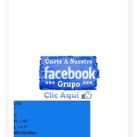
+
16
°
C
H:
+
16°
L:
+
11°
Montevideo