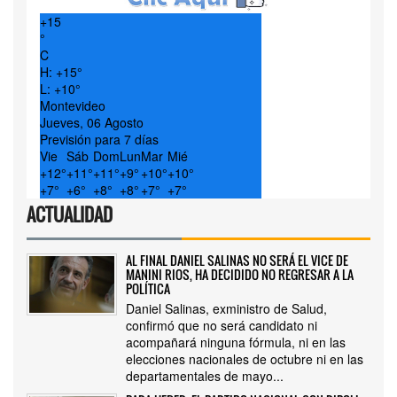
+
15
°
C
H:
+
15°
L:
+
10°
Montevideo
Jueves, 06 Agosto
Previsión para 7 días
Vie
Sáb
Dom
Lun
Mar
Mié
+
12°
+
11°
+
11°
+
9°
+
10°
+
10°
+
7°
+
6°
+
8°
+
8°
+
7°
+
7°
ACTUALIDAD
AL FINAL DANIEL SALINAS NO SERÁ EL VICE DE
MANINI RIOS, HA DECIDIDO NO REGRESAR A LA
POLÍTICA
Daniel Salinas, exministro de Salud,
confirmó que no será candidato ni
acompañará ninguna fórmula, ni en las
elecciones nacionales de octubre ni en las
departamentales de mayo...