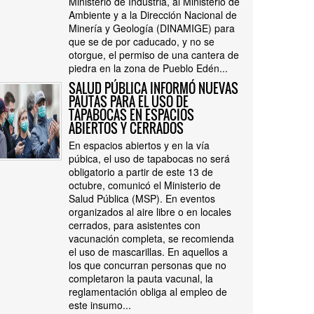
Ministerio de Industria, al Ministerio de
Ambiente y a la Dirección Nacional de
Minería y Geología (DINAMIGE) para
que se de por caducado, y no se
otorgue, el permiso de una cantera de
piedra en la zona de Pueblo Edén...
SALUD PÚBLICA INFORMÓ NUEVAS
PAUTAS PARA EL USO DE
TAPABOCAS EN ESPACIOS
ABIERTOS Y CERRADOS
En espacios abiertos y en la vía
púbica, el uso de tapabocas no será
obligatorio a partir de este 13 de
octubre, comunicó el Ministerio de
Salud Pública (MSP). En eventos
organizados al aire libre o en locales
cerrados, para asistentes con
vacunación completa, se recomienda
el uso de mascarillas. En aquellos a
los que concurran personas que no
completaron la pauta vacunal, la
reglamentación obliga al empleo de
este insumo...