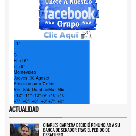
+
14
°
C
H:
+
16°
L:
+
9°
Montevideo
Jueves, 06 Agosto
Previsión para 7 días
Vie
Sáb
Dom
Lun
Mar
Mié
+
12°
+
11°
+
10°
+
9°
+
10°
+
10°
+
7°
+
6°
+
8°
+
8°
+
7°
+
6°
ACTUALIDAD
CHARLES CARRERA DECIDIÓ RENUNCIAR A SU
BANCA DE SENADOR TRAS EL PEDIDO DE
DESAFUERO