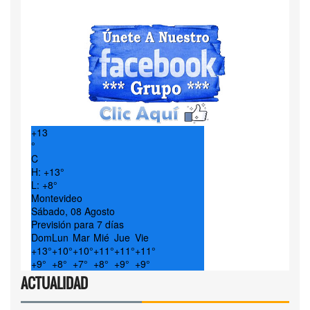
+
13
°
C
H:
+
13°
L:
+
8°
Montevideo
Sábado, 08 Agosto
Previsión para 7 días
Dom
Lun
Mar
Mié
Jue
Vie
+
13°
+
10°
+
10°
+
11°
+
11°
+
11°
+
9°
+
8°
+
7°
+
8°
+
9°
+
9°
ACTUALIDAD