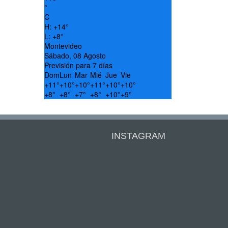
°
C
H:
+
14°
L:
+
8°
Montevideo
Sábado, 08 Agosto
Previsión para 7 días
Dom
Lun
Mar
Mié
Jue
Vie
+
11°
+
10°
+
10°
+
11°
+
10°
+
10°
+
8°
+
8°
+
7°
+
8°
+
10°
+
9°
INSTAGRAM