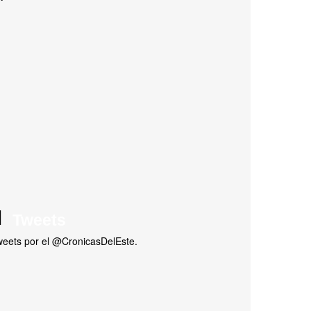
Tweets
eets por el @CronicasDelEste.