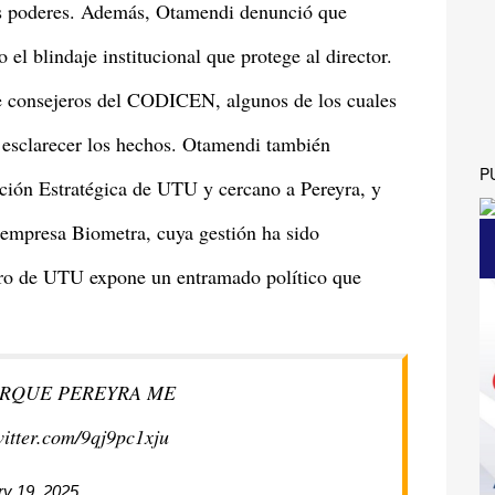
os poderes. Además, Otamendi denunció que
 el blindaje institucional que protege al director.
e consejeros del CODICEN, algunos de los cuales
a esclarecer los hechos. Otamendi también
P
ación Estratégica de UTU y cercano a Pereyra, y
a empresa Biometra, cuya gestión ha sido
tro de UTU expone un entramado político que
ORQUE PEREYRA ME
witter.com/9qj9pc1xju
ry 19, 2025