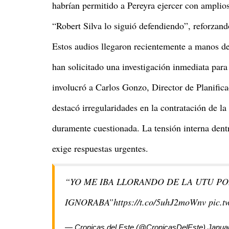
habrían permitido a Pereyra ejercer con ampli
“Robert Silva lo siguió defendiendo”, reforzando
Estos audios llegaron recientemente a manos d
han solicitado una investigación inmediata par
involucró a Carlos Gonzo, Director de Planific
destacó irregularidades en la contratación de l
duramente cuestionada. La tensión interna den
exige respuestas urgentes.
“YO ME IBA LLORANDO DE LA UTU P
IGNORABA”
https://t.co/5uhJ2moWnv
pic.t
— Cronicas del Este (@CronicasDelEste)
Janua