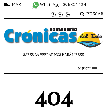
MAS
WhatsApp: 095321124
BUSCAR
MÁS
DE
CRÓNICAS
MULTIMEDIA
HORÓSCOPO
SABER LA VERDAD NOS HARÁ LIBRES
CONTACTO
MENU
TRENDING
404
Nor
again
is