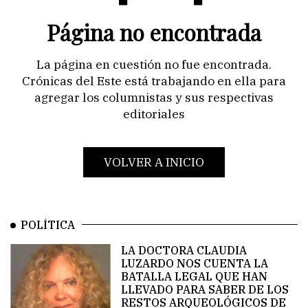
there
anyone
Página no encontrada
who
loves
La página en cuestión no fue encontrada.
or
pursues
Crónicas del Este está trabajando en ella para
or
agregar los columnistas y sus respectivas
desires
editoriales
to
obtain
VOLVER A INICIO
Magna
aliqua
ut
enim
POLÍTICA
ad
minim
LA DOCTORA CLAUDIA
veniam
LUZARDO NOS CUENTA LA
quis
BATALLA LEGAL QUE HAN
LLEVADO PARA SABER DE LOS
2
RESTOS ARQUEOLÓGICOS DE