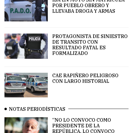
ad
POR PUEBLO OBRERO Y
minim
LLEVABA DROGA Y ARMAS
veniam
18
SEP,
2018
PROTAGONISTA DE SINIESTRO
DE TRANSITO CON
RESULTADO FATAL ES
FORMALIZADO
PUBLICIDAD
CAE RAPIÑERO PELIGROSO
CON LARGO HISTORIAL
NOTAS PERIODÍSTICAS
“NO LO CONVOCO COMO
PRESIDENTE DE LA
REPÚBLICA, LO CONVOCO