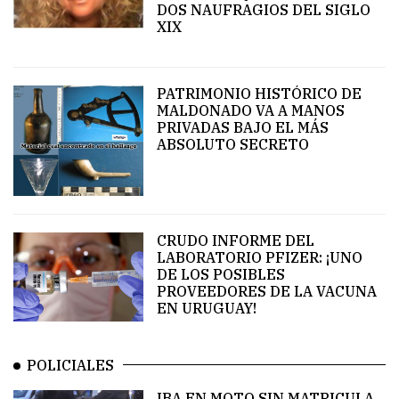
Sep,
DOS NAUFRAGIOS DEL SIGLO
2018
XIX
268
views
PATRIMONIO HISTÓRICO DE
MALDONADO VA A MANOS
Magna
PRIVADAS BAJO EL MÁS
aliqua
ABSOLUTO SECRETO
ut
enim
ad
minim
veniam
CRUDO INFORME DEL
18
LABORATORIO PFIZER: ¡UNO
SEP,
DE LOS POSIBLES
2018
PROVEEDORES DE LA VACUNA
EN URUGUAY!
Magna
aliqua
POLICIALES
ut
enim
IBA EN MOTO SIN MATRICULA